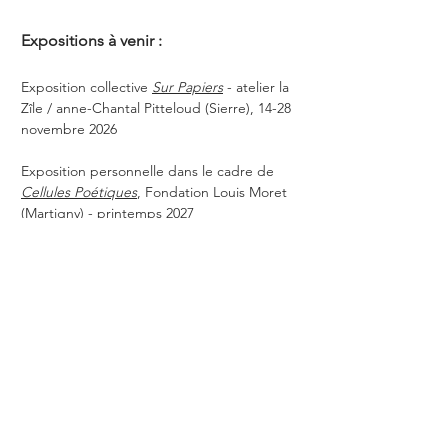
Expositions
à venir
:
Exposition collective
Sur Papiers
- atelier la
Zîle / anne-Chantal Pitteloud (Sierre), 14-28
novembre 2026
Exposition personnelle dans le cadre de
Cellules Poétiques
, Fondation Louis Moret
(Martigny) - printemps 2027
Mon atelier se trouve à Sion,
contactez-moi
pour une visite !